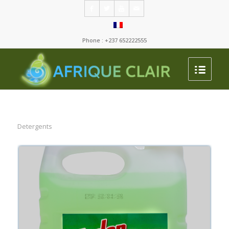
Phone : +237 652222555
Detergents