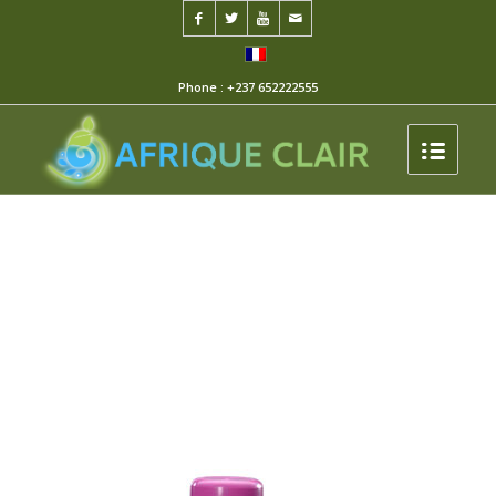
Phone : +237 652222555