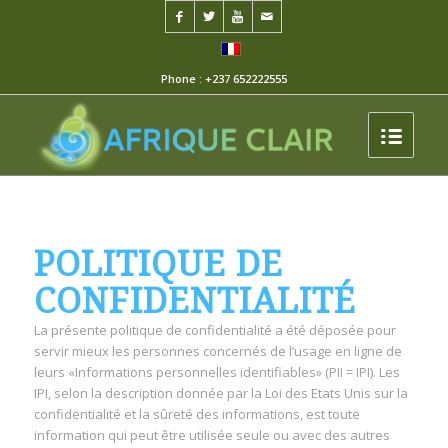
Phone : +237 652222555
POLITIQUE DE
CONFIDENTIALITÉ
La présente politique de confidentialité a été déposée pour
servir mieux les personnes concernés de l’usage en ligne de
leurs «Informations personnelles identifiables» (PII = IPI). Les
IPI, selon la description donnée par la Loi des Etats Unis sur la
confidentialité et la sûreté des informations, est toute
information qui peut être utilisée seule ou avec des autres