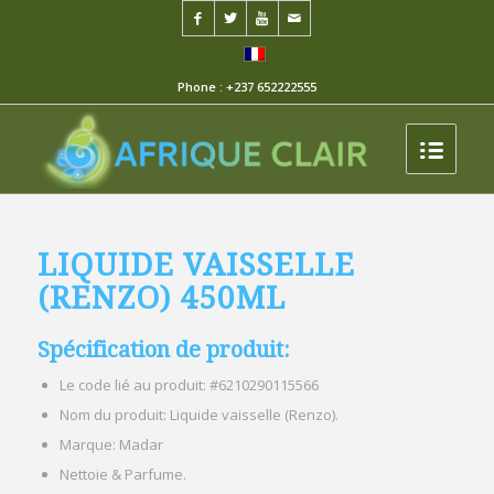
Phone : +237 652222555
LIQUIDE VAISSELLE
(RENZO) 450ML
Spécification de produit:
Le code lié au produit: #6210290115566
Nom du produit: Liquide vaisselle (Renzo).
Marque: Madar
Nettoie & Parfume.