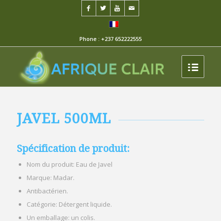
Phone : +237 652222555
JAVEL 500ML
Spécification de produit:
Nom du produit: Eau de Javel
Marque: Madar.
Antibactérien.
Catégorie: Détergent liquide.
Un emballage: un colis.